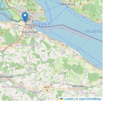
Leaflet
|
©
OpenStreetMap