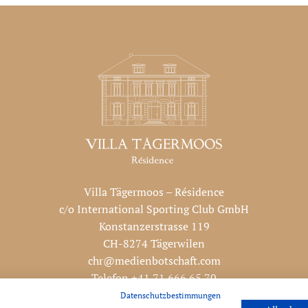
Villa Tägermoos – Résidence
c/o International Sporting Club GmbH
Konstanzerstrasse 119
CH-8274 Tägerwilen
chr@medienbotschaft.com
Telefon +41 71 666 65 70
Mobil +49 172 786 27 83
Datenschutzbestimmungen