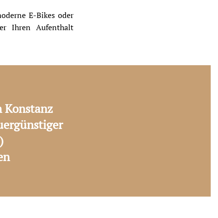
moderne E-Bikes oder
er Ihren Aufenthalt
h Konstanz
uergünstiger
)
en